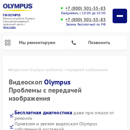
+7 (800) 301-55-83
Ежедневно, с 10:00 до 20:00
FIX-OLYMPUS
+7 (800) 301-55-83
Ремонт устройств Olympus
Специализированный
Звонок бесплатный по РФ
cервисный центр г.
Череповец
Мы ремонтируем
Позвонить
повце
Видеоскоп Olympus проблемы с передачей изображения
Видеоскоп
Olympus
Ремонт цифровых биноклей Olympus
Ремонт фотоаппаратов Olympus
Проблемы с передачей
изображения
Бесплатная диагностика
даже при отказе от
ремонта
Привезем и увезем видеоскоп Olympus
собственной доставкой