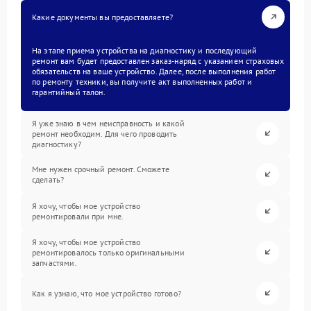
Какие документы вы предоставляете?
На этапе приема устройства на диагностику и последующий
ремонт вам будет предоставлен заказ-наряд с указанием страховых
обязательств на ваше устройство. Далее, после выполнения работ
по ремонту техники, вы получите акт выполненных работ и
гарантийный талон.
Я уже знаю в чем неисправность и какой
ремонт необходим. Для чего проводить
диагностику?
Мне нужен срочный ремонт. Сможете
сделать?
Я хочу, чтобы мое устройство
ремонтировали при мне.
Я хочу, чтобы мое устройство
ремонтировалось только оригинальными
запчастями.
Как я узнаю, что мое устройство готово?