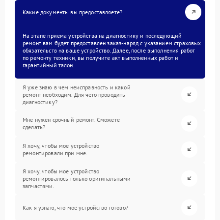
Какие документы вы предоставляете?
На этапе приема устройства на диагностику и последующий
ремонт вам будет предоставлен заказ-наряд с указанием страховых
обязательств на ваше устройство. Далее, после выполнения работ
по ремонту техники, вы получите акт выполненных работ и
гарантийный талон.
Я уже знаю в чем неисправность и какой
ремонт необходим. Для чего проводить
диагностику?
Мне нужен срочный ремонт. Сможете
сделать?
Я хочу, чтобы мое устройство
ремонтировали при мне.
Я хочу, чтобы мое устройство
ремонтировалось только оригинальными
запчастями.
Как я узнаю, что мое устройство готово?