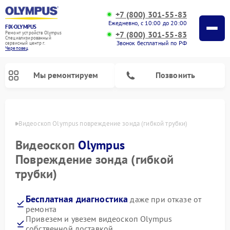
+7 (800) 301-55-83
Ежедневно, с 10:00 до 20:00
FIX-OLYMPUS
+7 (800) 301-55-83
Ремонт устройств Olympus
Специализированный
Звонок бесплатный по РФ
cервисный центр г.
Череповец
Мы ремонтируем
Позвонить
повце
Видеоскоп Olympus повреждение зонда (гибкой трубки)
Видеоскоп
Olympus
Ремонт цифровых биноклей Olympus
Ремонт фотоаппаратов Olympus
Повреждение зонда (гибкой
трубки)
Бесплатная диагностика
даже при отказе от
ремонта
Привезем и увезем видеоскоп Olympus
собственной доставкой