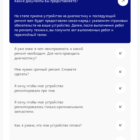
Какие документы вы предоставляете?
На этапе приема устройства на диагностику и последующий
ремонт вам будет предоставлен заказ-наряд с указанием страховых
обязательств на ваше устройство. Далее, после выполнения работ
по ремонту техники, вы получите акт выполненных работ и
гарантийный талон.
Я уже знаю в чем неисправность и какой
ремонт необходим. Для чего проводить
диагностику?
Мне нужен срочный ремонт. Сможете
сделать?
Я хочу, чтобы мое устройство
ремонтировали при мне.
Я хочу, чтобы мое устройство
ремонтировалось только оригинальными
запчастями.
Как я узнаю, что мое устройство готово?