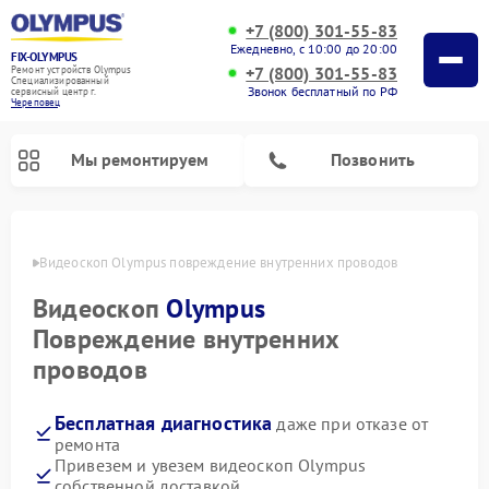
+7 (800) 301-55-83
Ежедневно, с 10:00 до 20:00
FIX-OLYMPUS
+7 (800) 301-55-83
Ремонт устройств Olympus
Специализированный
Звонок бесплатный по РФ
cервисный центр г.
Череповец
Мы ремонтируем
Позвонить
повце
Видеоскоп Olympus повреждение внутренних проводов
Видеоскоп
Olympus
Ремонт цифровых биноклей Olympus
Ремонт фотоаппаратов Olympus
Повреждение внутренних
проводов
Бесплатная диагностика
даже при отказе от
ремонта
Привезем и увезем видеоскоп Olympus
собственной доставкой