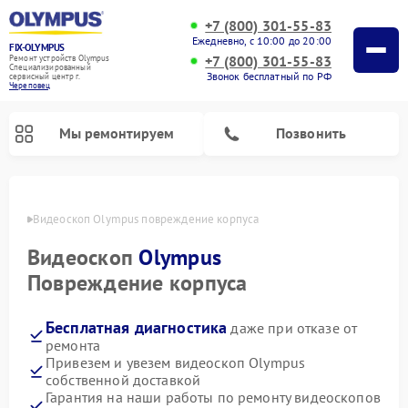
+7 (800) 301-55-83
Ежедневно, с 10:00 до 20:00
FIX-OLYMPUS
+7 (800) 301-55-83
Ремонт устройств Olympus
Специализированный
Звонок бесплатный по РФ
cервисный центр г.
Череповец
Мы ремонтируем
Позвонить
повце
Видеоскоп Olympus повреждение корпуса
Видеоскоп
Olympus
Ремонт цифровых биноклей Olympus
Ремонт фотоаппаратов Olympus
Повреждение корпуса
Бесплатная диагностика
даже при отказе от
ремонта
Привезем и увезем видеоскоп Olympus
собственной доставкой
Гарантия на наши работы по ремонту видеоскопов