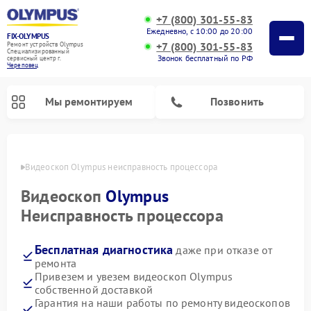
+7 (800) 301-55-83
Ежедневно, с 10:00 до 20:00
FIX-OLYMPUS
+7 (800) 301-55-83
Ремонт устройств Olympus
Специализированный
Звонок бесплатный по РФ
cервисный центр г.
Череповец
Мы ремонтируем
Позвонить
повце
Видеоскоп Olympus неисправность процессора
Видеоскоп
Olympus
Ремонт цифровых биноклей Olympus
Ремонт фотоаппаратов Olympus
Неисправность процессора
Бесплатная диагностика
даже при отказе от
ремонта
Привезем и увезем видеоскоп Olympus
собственной доставкой
Гарантия на наши работы по ремонту видеоскопов