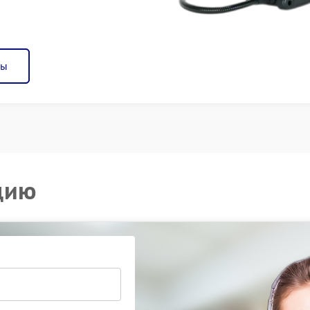
ны
цию