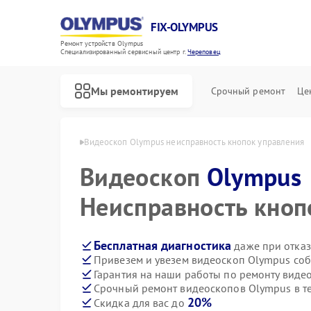
FIX-OLYMPUS
Ремонт устройств Olympus
Специализированный cервисный центр г.
Череповец
Мы ремонтируем
Срочный ремонт
Це
lympus в Череповце
Видеоскоп Olympus неисправность кнопок управления
Видеоскоп
Olympus
Неисправность кноп
Ремонт фотоаппаратов Olympus
Ремонт цифровых биноклей Olympus
Бесплатная диагностика
даже при отказ
Привезем и увезем видеоскоп Olympus соб
Гарантия на наши работы по ремонту вид
Срочный ремонт видеоскопов Olympus в т
20%
Скидка для вас до