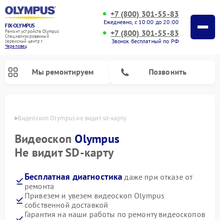
+7 (800) 301-55-83
Ежедневно, с 10:00 до 20:00
FIX-OLYMPUS
+7 (800) 301-55-83
Ремонт устройств Olympus
Специализированный
Звонок бесплатный по РФ
cервисный центр г.
Череповец
Мы ремонтируем
Позвонить
повце
Видеоскоп Olympus не видит sd-карту
Видеоскоп
Olympus
Ремонт цифровых биноклей Olympus
Ремонт фотоаппаратов Olympus
Не видит SD-карту
Бесплатная диагностика
даже при отказе от
ремонта
Привезем и увезем видеоскоп Olympus
собственной доставкой
Гарантия на наши работы по ремонту видеоскопов