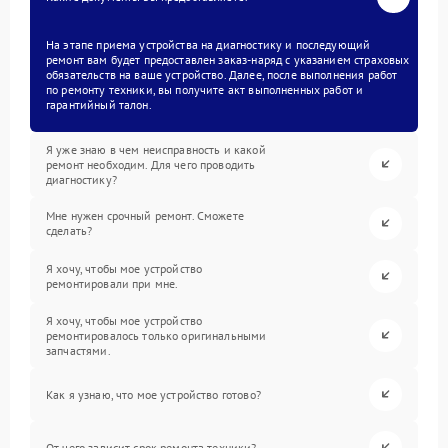
На этапе приема устройства на диагностику и последующий
ремонт вам будет предоставлен заказ-наряд с указанием страховых
обязательств на ваше устройство. Далее, после выполнения работ
по ремонту техники, вы получите акт выполненных работ и
гарантийный талон.
Я уже знаю в чем неисправность и какой
ремонт необходим. Для чего проводить
диагностику?
Мне нужен срочный ремонт. Сможете
сделать?
Я хочу, чтобы мое устройство
ремонтировали при мне.
Я хочу, чтобы мое устройство
ремонтировалось только оригинальными
запчастями.
Как я узнаю, что мое устройство готово?
От чего зависит срок ремонта техники?