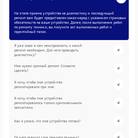
На этапе приема устройства на диагностику и последующий
ремонт вам будет предоставлен заказ-наряд с указанием страховых
обязательств на ваше устройство. Далее, после выполнения работ
по ремонту техники, вы получите акт выполненных работ и
гарантийный талон.
Я уже знаю в чем неисправность и какой
ремонт необходим. Для чего проводить
диагностику?
Мне нужен срочный ремонт. Сможете
сделать?
Я хочу, чтобы мое устройство
ремонтировали при мне.
Я хочу, чтобы мое устройство
ремонтировалось только оригинальными
запчастями.
Как я узнаю, что мое устройство готово?
От чего зависит срок ремонта техники?