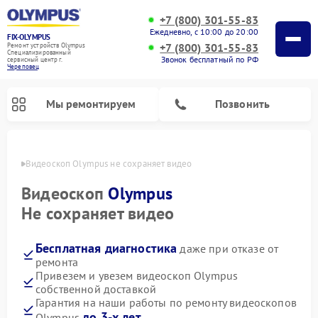
+7 (800) 301-55-83
Ежедневно, с 10:00 до 20:00
FIX-OLYMPUS
+7 (800) 301-55-83
Ремонт устройств Olympus
Специализированный
Звонок бесплатный по РФ
cервисный центр г.
Череповец
Мы ремонтируем
Позвонить
повце
Видеоскоп Olympus не сохраняет видео
Видеоскоп
Olympus
Не сохраняет видео
Ремонт цифровых биноклей Olympus
Ремонт фотоаппаратов Olympus
Бесплатная диагностика
даже при отказе от
ремонта
Привезем и увезем видеоскоп Olympus
собственной доставкой
Гарантия на наши работы по ремонту видеоскопов
до 3-х лет
Olympus