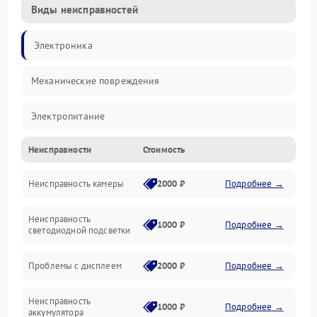
Виды неисправностей
Электроника
Механические повреждения
Электропитание
Неисправности
Стоимость
Видео
Неисправность камеры
2000 ₽
Подробнее →
Хранение данных
Неисправность
Управление
1000 ₽
Подробнее →
светодиодной подсветки
Электроника/Оптика
Проблемы с дисплеем
2000 ₽
Подробнее →
Корпус/Герметичность
Неисправность
1000 ₽
Подробнее →
аккумулятора