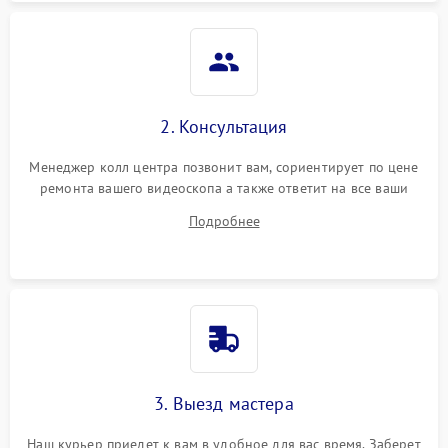
модуля (если есть)
Повреждение внутренних
500 ₽
Подробнее →
проводов
Неисправность системы
2. Консультация
1000 ₽
Подробнее →
охлаждения
Менеджер колл центра позвонит вам, сориентирует по цене
ремонта вашего видеоскопа а также ответит на все ваши
Неисправность
500 ₽
Подробнее →
индикаторов
вопросы.
Подробнее
Повреждение печатной
1500 ₽
Подробнее →
платы
Неисправность системы
1500 ₽
Подробнее →
записи (если есть)
Повреждение дисплея
1500 ₽
Подробнее →
3. Выезд мастера
Неисправность подсветки
1250 ₽
Подробнее →
Наш курьер приедет к вам в удобное для вас время. Заберет