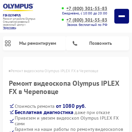
+7 (800) 301-55-83
Ежедневно, с 10:00 до 20:00
FIX-OLYMPUS
+7 (800) 301-55-83
Ремонт устройств Olympus
Специализированный
Звонок бесплатный по РФ
cервисный центр г.
Череповец
Мы ремонтируем
Позвонить
повце
Ремонт видеоскопа Olympus IPLEX FX в Череповце
Ремонт видеоскопа Olympus IPLEX
Ремонт цифровых биноклей Olympus
Ремонт фотоаппаратов Olympus
FX в Череповце
от 1080 руб.
Стоимость ремонта
Бесплатная диагностика
даже при отказе
Привезем и увезем видеоскоп Olympus IPLEX FX
сами
Гарантия на наши работы по ремонту видеоскопов