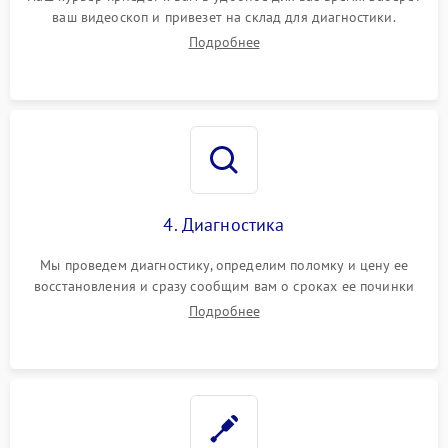
ваш видеоскоп и привезет на склад для диагностики.
каз записи видео
1250 ₽
Подробнее →
Подробнее
Проблемы с
1000 ₽
Подробнее →
подключением к ПК
Сбой программного
750 ₽
Подробнее →
обеспечения
Перегрев устройства
4. Диагностика
1500 ₽
Подробнее →
Мы проведем диагностику, определим поломку и цену ее
Неисправность системы
1250 ₽
Подробнее →
восстановления и сразу сообщим вам о сроках ее починки
питания
Подробнее