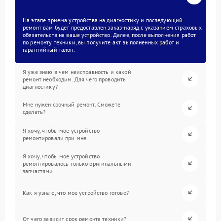
На этапе приема устройства на диагностику и последующий
ремонт вам будет предоставлен заказ-наряд с указанием страховых
обязательств на ваше устройство. Далее, после выполнения работ
по ремонту техники, вы получите акт выполненных работ и
гарантийный талон.
Я уже знаю в чем неисправность и какой
ремонт необходим. Для чего проводить
диагностику?
Мне нужен срочный ремонт. Сможете
сделать?
Я хочу, чтобы мое устройство
ремонтировали при мне.
Я хочу, чтобы мое устройство
ремонтировалось только оригинальными
запчастями.
Как я узнаю, что мое устройство готово?
От чего зависит срок ремонта техники?