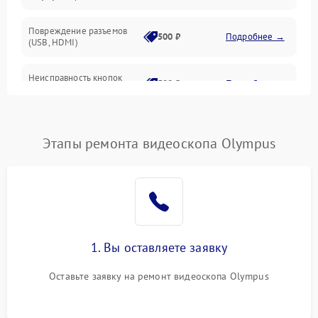
Оптика
Повреждение разъемов
500 ₽
Подробнее →
(USB, HDMI)
Программное обеспечение
Неисправность кнопок
Электроника/Механические
500 ₽
Подробнее →
управления
Датчики
Проблемы с пайкой на
1000 ₽
Подробнее →
плате
Этапы ремонта видеоскопа Olympus
Электронные компоненты
Неисправность
3000 ₽
Подробнее →
процессора
Неисправность системы
1500 ₽
Подробнее →
фокусировки
1. Вы оставляете заявку
Проблемы с передачей
1000 ₽
Подробнее →
Оставьте заявку на ремонт видеоскопа Olympus
изображения
Неисправность Wi-Fi-
1500 ₽
Подробнее →