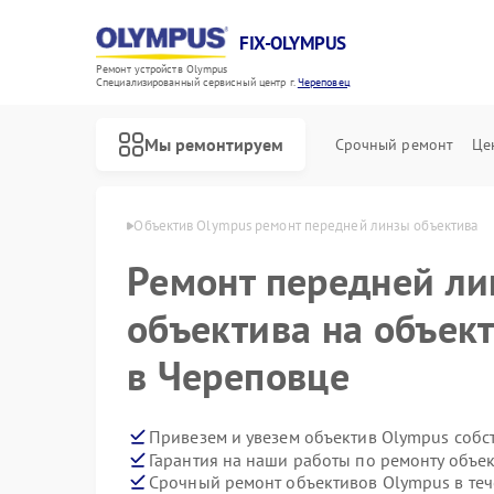
FIX-OLYMPUS
Ремонт устройств Olympus
Специализированный cервисный центр г.
Череповец
Мы ремонтируем
Срочный ремонт
Це
lympus в Череповце
Объектив Olympus ремонт передней линзы объектива
Ремонт передней л
объектива на объек
Ремонт фотоаппаратов Olympus
Ремонт цифровых биноклей Olympus
в Череповце
Привезем и увезем объектив Olympus собс
Гарантия на наши работы по ремонту объе
Срочный ремонт объективов Olympus в теч