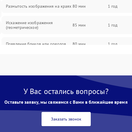
Размытость изображения на краях
80 мин
1 год
Искажение изображения
85 мин
1 год
(геометрическое)
Появление бликов или ореолов
80 мин
1 год
Проблемы с резкостью при всех
85 мин
1 год
фокусных расстояниях
У Вас остались вопросы?
Оставьте заявку, мы свяжемся с Вами в ближайшее время
Заказать звонок