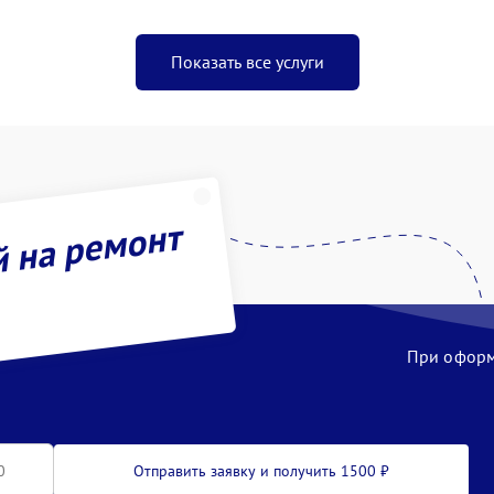
Показать все услуги
й на ремонт
При оформл
Отправить заявку и получить 1500 ₽