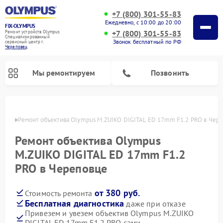
+7 (800) 301-55-83
Ежедневно, с 10:00 до 20:00
FIX-OLYMPUS
+7 (800) 301-55-83
Ремонт устройств Olympus
Специализированный
Звонок бесплатный по РФ
cервисный центр г.
Череповец
Мы ремонтируем
Позвонить
повце
Ремонт объектива Olympus M.ZUIKO DIGITAL ED 17mm F1.2 PRO в Чер
Ремонт объектива Olympus
Ремонт фотоаппаратов Olympus
Ремонт цифровых биноклей Olympus
M.ZUIKO DIGITAL ED 17mm F1.2
PRO в Череповце
от 380 руб.
Стоимость ремонта
Бесплатная диагностика
даже при отказе
Привезем и увезем объектив Olympus M.ZUIKO
DIGITAL ED 17mm F1.2 PRO сами