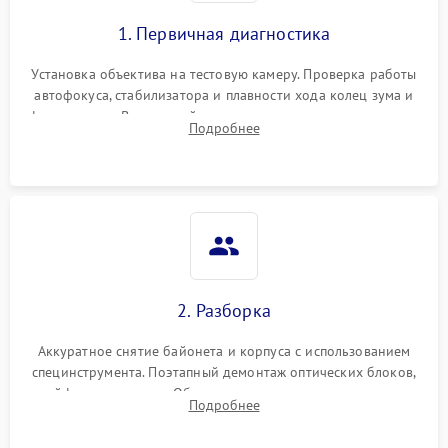
1. Первичная диагностика
Установка объектива на тестовую камеру. Проверка работы
автофокуса, стабилизатора и плавности хода колец зума и
фокусировки. Визуальный осмотр линз на наличие царапин,
Подробнее
грибка, пыли и оценка состояния контактов байонета.
2. Разборка
Аккуратное снятие байонета и корпуса с использованием
специнструмента. Поэтапный демонтаж оптических блоков,
шлейфов и приводов. Обязательная маркировка положения
Подробнее
линзовых групп для сохранения заводской центровки при
сборке.