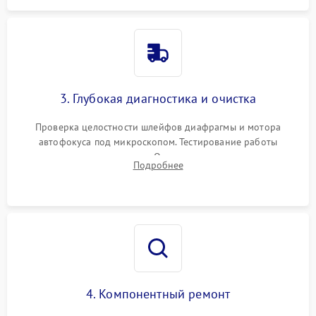
3. Глубокая диагностика и очистка
Проверка целостности шлейфов диафрагмы и мотора
автофокуса под микроскопом. Тестирование работы
электромагнитного привода. Очистка оптических элементов
Подробнее
от пыли, следов влаги и грибка спецрастворами без
повреждения просветления.
4. Компонентный ремонт