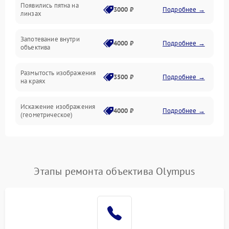
Появились пятна на
3000 ₽
Подробнее →
линзах
Запотевание внутри
4000 ₽
Подробнее →
объектива
Размытость изображения
3500 ₽
Подробнее →
на краях
Искажение изображения
4000 ₽
Подробнее →
(геометрическое)
Появление бликов или
3500 ₽
Подробнее →
ореолов
Этапы ремонта объектива Olympus
Проблемы с резкостью
при всех фокусных
4500 ₽
Подробнее →
расстояниях