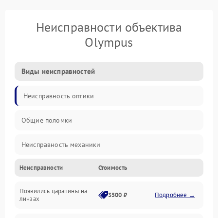
Неисправности объектива
Olympus
Виды неисправностей
Неисправность оптики
Общие поломки
Неисправность механики
Неисправности
Стоимость
Неисправность электроники (если объектив с мотором/
стабилизатором)
Появились царапины на
3500 ₽
Подробнее →
линзах
Прочие неисправности