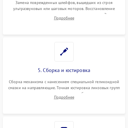
Замена поврежденных шлейфов, вышедших из строя
ультразвуковых или шаговых моторов. Восстановление
геометрии направляющих при заклинивании зума. Замена
Подробнее
неисправного блока диафрагмы, датчиков положения или
поврежденных линз.
5. Сборка и юстировка
Сборка механизма с нанесением специальной геликоидной
смазки на направляющие. Точная юстировка линзовых групп
программным или механическим способом для устранения
Подробнее
бэк