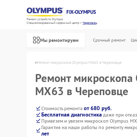
FIX-OLYMPUS
Ремонт устройств Olympus
Специализированный cервисный центр г.
Череповец
Мы ремонтируем
Срочный ремонт
Це
lympus в Череповце
Ремонт микроскопа Olympus MX63 в Череповце
Ремонт микроскопа
MX63 в Череповце
Ремонт фотоаппаратов Olympus
Ремонт цифровых биноклей Olympus
от 680 руб.
Стоимость ремонта
Бесплатная диагностика
даже при отказ
Привезем и увезем микроскоп Olympus MX
Гарантия на наши работы по ремонту мик
лет