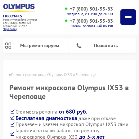
+7 (800) 301-55-83
Ежедневно, с 10:00 до 20:00
FIX-OLYMPUS
+7 (800) 301-55-83
Ремонт устройств Olympus
Специализированный
Звонок бесплатный по РФ
cервисный центр г.
Череповец
Мы ремонтируем
Позвонить
повце
Ремонт микроскопа Olympus IX53 в Череповце
Ремонт микроскопа Olympus IX53 в
Ремонт цифровых биноклей Olympus
Ремонт фотоаппаратов Olympus
Череповце
от 680 руб.
Стоимость ремонта
Бесплатная диагностика
даже при отказе
Привезем и увезем микроскоп Olympus IX53 сами
Гарантия на наши работы по ремонту
до 3-х лет
микроскопов Olympus IX53