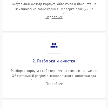
Визуальный осмотр корпуса, объектива и байонета на
механические повреждения. Проверка реакции на
включение, считывание кодов ошибок. Оценка состояния
Подробнее
матрицы и затвора, проверка работы автофокуса и вспышки.
2. Разборка и очистка
Разборка корпуса с соблюдением сервисных мануалов.
Обязательный разряд высоковольтного конденсатора
вспышки для безопасности. Очистка внутренних узлов от
Подробнее
пыли, песка и следов влаги с помощью спецсредств.