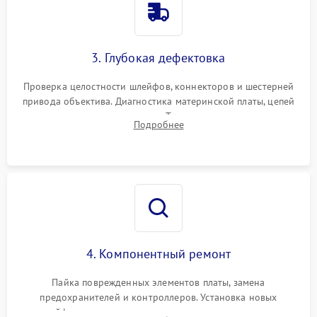
3. Глубокая дефектовка
Проверка целостности шлейфов, коннекторов и шестерней
привода объектива. Диагностика материнской платы, цепей
питания и картоприемника. Тестирование механизма
Подробнее
затвора и блока внутрикамерной стабилизации.
4. Компонентный ремонт
Пайка поврежденных элементов платы, замена
предохранителей и контроллеров. Установка новых
шлейфов, дисплея, механизма затвора или двигателя