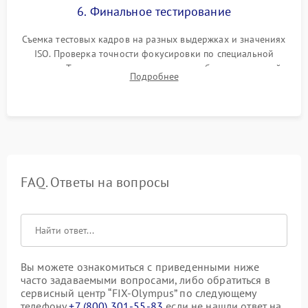
6. Финальное тестирование
Съемка тестовых кадров на разных выдержках и значениях
ISO. Проверка точности фокусировки по специальной
мишени. Тест записи на карту памяти, работы встроенной
Подробнее
вспышки, микрофона и всех кнопок управления.
FAQ. Ответы на вопросы
Вы можете ознакомиться с приведенными ниже
часто задаваемыми вопросами, либо обратиться в
сервисный центр “FIX-Olympus” по следующему
телефону
+7 (800) 301-55-83
если не нашли ответ на