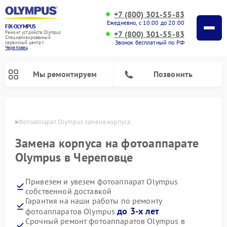
+7 (800) 301-55-83
Ежедневно, с 10:00 до 20:00
FIX-OLYMPUS
+7 (800) 301-55-83
Ремонт устройств Olympus
Специализированный
Звонок бесплатный по РФ
cервисный центр г.
Череповец
Мы ремонтируем
Позвонить
повце
Фотоаппарат Olympus замена корпуса
Замена корпуса на фотоаппарате
Ремонт цифровых биноклей Olympus
Olympus в Череповце
Привезем и увезем фотоаппарат Olympus
собственной доставкой
Гарантия на наши работы по ремонту
до 3-х лет
фотоаппаратов Olympus
Срочный ремонт фотоаппаратов Olympus в