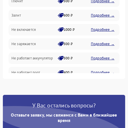
Глючит
500 ₽
Подробнее →
Матрица и оптика
Залит
600 ₽
Подробнее →
Питание и питание цепей
Не включается
1000 ₽
Подробнее →
Проблемы с картами памяти
Не заряжается
500 ₽
Подробнее →
Объективы
Не работает аккумулятор
500 ₽
Подробнее →
Программные сбои
Не работает порт
400 ₽
Подробнее →
Коммуникации и интерфейсы
Сломана матрица
800 ₽
Подробнее →
У Вас остались вопросы?
Оставьте заявку, мы свяжемся с Вами в ближайшее
время