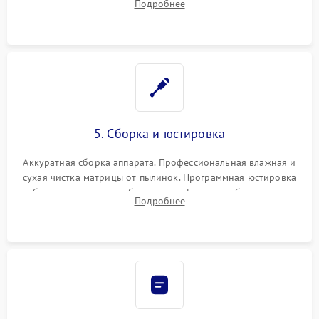
Подробнее
автофокуса. Восстановление геометрии тубуса объектива
при заклинивании.
5. Сборка и юстировка
Аккуратная сборка аппарата. Профессиональная влажная и
сухая чистка матрицы от пылинок. Программная юстировка
рабочего отрезка, калибровка автофокуса, стабилизатора и
Подробнее
экспозамера с помощью сервисного ПО.