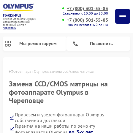
+7 (800) 301-55-83
Ежедневно, с 10:00 до 20:00
FIX-OLYMPUS
+7 (800) 301-55-83
Ремонт устройств Olympus
Специализированный
Звонок бесплатный по РФ
cервисный центр г.
Череповец
Мы ремонтируем
Позвонить
повце
Фотоаппарат Olympus замена ccd/cmos матрицы
Замена CCD/CMOS матрицы на
Ремонт цифровых биноклей Olympus
фотоаппарате Olympus в
Череповце
Привезем и увезем фотоаппарат Olympus
собственной доставкой
Гарантия на наши работы по ремонту
до 3-х лет
фотоаппаратов Olympus