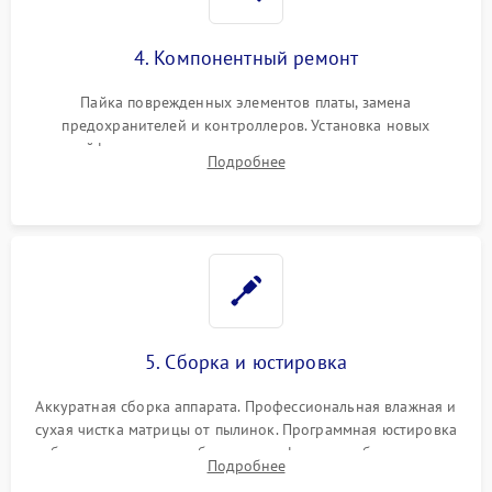
4. Компонентный ремонт
Пайка поврежденных элементов платы, замена
предохранителей и контроллеров. Установка новых
шлейфов, дисплея, механизма затвора или двигателя
Подробнее
автофокуса. Восстановление геометрии тубуса объектива
при заклинивании.
5. Сборка и юстировка
Аккуратная сборка аппарата. Профессиональная влажная и
сухая чистка матрицы от пылинок. Программная юстировка
рабочего отрезка, калибровка автофокуса, стабилизатора и
Подробнее
экспозамера с помощью сервисного ПО.