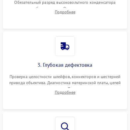
Обязательный разряд высоковольтного конденсатора
вспышки для безопасности. Очистка внутренних узлов от
Подробнее
пыли, песка и следов влаги с помощью спецсредств.
3. Глубокая дефектовка
Проверка целостности шлейфов, коннекторов и шестерней
привода объектива. Диагностика материнской платы, цепей
питания и картоприемника. Тестирование механизма
Подробнее
затвора и блока внутрикамерной стабилизации.