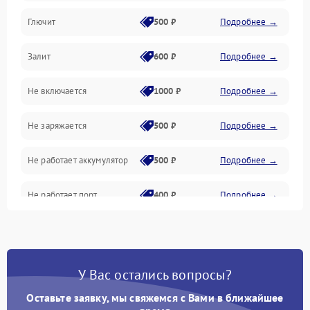
Глючит
500 ₽
Подробнее →
Матрица и оптика
Залит
600 ₽
Подробнее →
Питание и питание цепей
Не включается
1000 ₽
Подробнее →
Проблемы с картами памяти
Не заряжается
500 ₽
Подробнее →
Объективы
Не работает аккумулятор
500 ₽
Подробнее →
Программные сбои
Не работает порт
400 ₽
Подробнее →
Коммуникации и интерфейсы
Сломана матрица
800 ₽
Подробнее →
У Вас остались вопросы?
Оставьте заявку, мы свяжемся с Вами в ближайшее