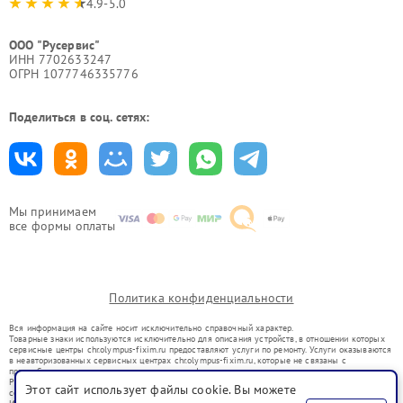
4.9-5.0
ООО "Русервис"
ИНН 7702633247
ОГРН 1077746335776
Поделиться в соц. сетях:
Мы принимаем
все формы оплаты
Политика конфиденциальности
Вся информация на сайте носит исключительно справочный характер.
Товарные знаки используются исключительно для описания устройств, в отношении которых
сервисные центры chr.olympus-fixim.ru предоставляют услуги по ремонту. Услуги оказываются
в неавторизованных сервисных центрах chr.olympus-fixim.ru, которые не связаны с
правообладателями товарных знаков или их официальными представителями.
Ремонт осуществляется для устройств, уже введенных в гражданский оборот в соответствии
Этот сайт использует файлы cookie. Вы можете
со статьей 1487 ГК РФ.