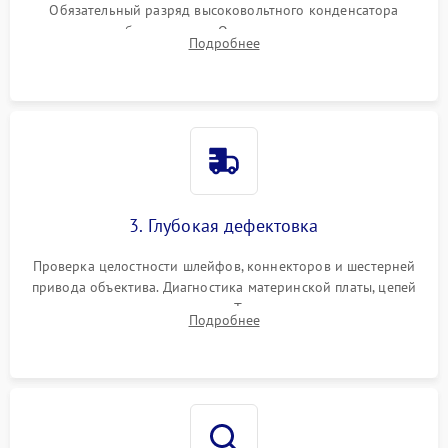
Обязательный разряд высоковольтного конденсатора
вспышки для безопасности. Очистка внутренних узлов от
Подробнее
пыли, песка и следов влаги с помощью спецсредств.
3. Глубокая дефектовка
Проверка целостности шлейфов, коннекторов и шестерней
привода объектива. Диагностика материнской платы, цепей
питания и картоприемника. Тестирование механизма
Подробнее
затвора и блока внутрикамерной стабилизации.