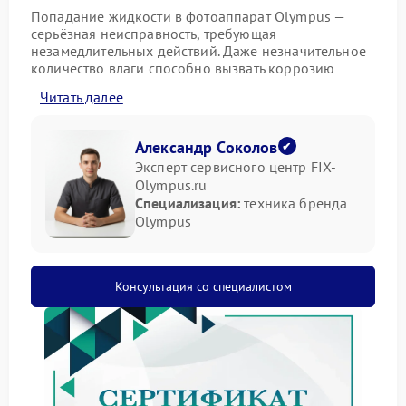
Попадание жидкости в фотоаппарат Olympus —
серьёзная неисправность, требующая
незамедлительных действий. Даже незначительное
количество влаги способно вызвать коррозию
контактов и выход из строя электронных
Читать далее
компонентов. Чтобы минимизировать ущерб и
выполнить грамотный ремонт Olympus, необходима
оперативная диагностика и профессиональное
Александр Соколов
вмешательство.
Эксперт сервисного центр FIX-
При попадании жидкости возможны следующие
Olympus.ru
негативные последствия:
Специализация:
техника бренда
Olympus
короткое замыкание в электрических цепях;
образование окислов на контактных площадках;
повреждение матрицы и системы автофокуса;
нарушение работы дисплея и управляющих
Консультация со специалистом
кнопок.
Если фотоаппарат оказался залит, немедленно
выключите его и извлеките аккумулятор. Не
пытайтесь включить устройство или подключить его
к компьютеру — это может спровоцировать
дополнительные повреждения. Аккуратно протрите