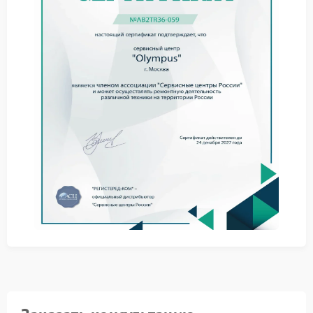
внешние поверхности сухой безворсовой тканью и
обратитесь в сервис Olympus для дальнейшей
оценки состояния.
В сервисном центре Olympus специалисты
выполняют поэтапную диагностику:
визуальный осмотр корпуса и внутренних
компонентов на следы влаги;
разборку устройства с фиксацией всех
обнаруженных повреждений;
очистку контактных групп и плат специальными
растворами;
тестирование работоспособности основных
модулей после просушки.
Ремонт Olympus в авторизованном центре
проводится с использованием профессионального
оборудования и оригинальных комплектующих. Это
позволяет максимально эффективно устранить
последствия залития и восстановить
функциональность фотоаппарата в соответствии с
заводскими стандартами.