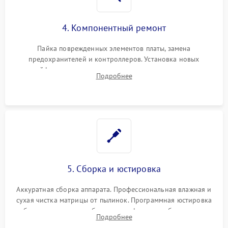
4. Компонентный ремонт
Пайка поврежденных элементов платы, замена
предохранителей и контроллеров. Установка новых
шлейфов, дисплея, механизма затвора или двигателя
Подробнее
автофокуса. Восстановление геометрии тубуса объектива
при заклинивании.
5. Сборка и юстировка
Аккуратная сборка аппарата. Профессиональная влажная и
сухая чистка матрицы от пылинок. Программная юстировка
рабочего отрезка, калибровка автофокуса, стабилизатора и
Подробнее
экспозамера с помощью сервисного ПО.