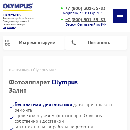
+7 (800) 301-55-83
Ежедневно, с 10:00 до 20:00
FIX-OLYMPUS
+7 (800) 301-55-83
Ремонт устройств Olympus
Специализированный
Звонок бесплатный по РФ
cервисный центр г.
Череповец
Мы ремонтируем
Позвонить
повце
Фотоаппарат Olympus залит
Фотоаппарат
Olympus
Ремонт цифровых биноклей Olympus
Залит
Бесплатная диагностика
даже при отказе от
ремонта
Привезем и увезем фотоаппарат Olympus
собственной доставкой
Гарантия на наши работы по ремонту