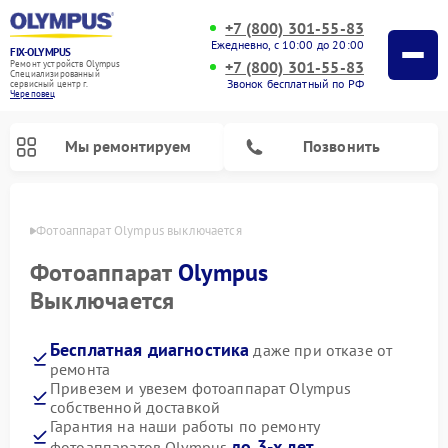
+7 (800) 301-55-83
Ежедневно, с 10:00 до 20:00
FIX-OLYMPUS
+7 (800) 301-55-83
Ремонт устройств Olympus
Специализированный
Звонок бесплатный по РФ
cервисный центр г.
Череповец
Мы ремонтируем
Позвонить
повце
Фотоаппарат Olympus выключается
Фотоаппарат
Olympus
Выключается
Ремонт цифровых биноклей Olympus
Бесплатная диагностика
даже при отказе от
ремонта
Привезем и увезем фотоаппарат Olympus
собственной доставкой
Гарантия на наши работы по ремонту
до 3-х лет
фотоаппаратов Olympus