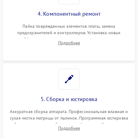
4. Компонентный ремонт
Пайка поврежденных элементов платы, замена
предохранителей и контроллеров. Установка новых
шлейфов, дисплея, механизма затвора или двигателя
Подробнее
автофокуса. Восстановление геометрии тубуса объектива
при заклинивании.
5. Сборка и юстировка
Аккуратная сборка аппарата. Профессиональная влажная и
сухая чистка матрицы от пылинок. Программная юстировка
рабочего отрезка, калибровка автофокуса, стабилизатора и
Подробнее
экспозамера с помощью сервисного ПО.