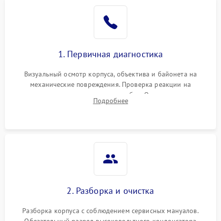
1. Первичная диагностика
Визуальный осмотр корпуса, объектива и байонета на
механические повреждения. Проверка реакции на
включение, считывание кодов ошибок. Оценка состояния
Подробнее
матрицы и затвора, проверка работы автофокуса и вспышки.
2. Разборка и очистка
Разборка корпуса с соблюдением сервисных мануалов.
Обязательный разряд высоковольтного конденсатора