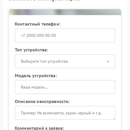
подход
Сервисный центр Olympus работает по регламентам
производителя, применяет оригинальные
Контактный телефон:
комплектующие и фиксирует этапы работ. Это
обеспечивает предсказуемый результат и
стабильную работу камеры после ремонта, что
особенно важно для ответственной съемки.
Тип устройства:
Выберите тип устройства
Модель устройства:
Описание неисправности:
Комментарий к заявке: