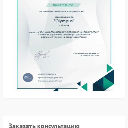
Ремонт Olympus в подобных случаях начинается с
оценки цепи питания и состояния электронных
компонентов, без формальных решений и догадок.
Когда требуется обращение к
специалистам
Если фотоаппарат отключается даже при полном
заряде или ведет себя нестабильно при
подключении аксессуаров, самостоятельные
действия могут усугубить ситуацию. В таких условиях
важна корректная диагностика с применением
измерительного оборудования.
Тестирование аккумулятора под нагрузкой.
Оценка работы кнопок и шлейфов.
Контроль температурных параметров платы.
Сервис Olympus ориентирован на точное
выявление неисправности и аккуратный ремонт без
навязывания лишних операций.
Почему выбирают официальный
Заказать консультацию