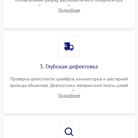
вспышки для безопасности. Очистка внутренних узлов от
Подробнее
пыли, песка и следов влаги с помощью спецсредств.
3. Глубокая дефектовка
Проверка целостности шлейфов, коннекторов и шестерней
привода объектива. Диагностика материнской платы, цепей
питания и картоприемника. Тестирование механизма
Подробнее
затвора и блока внутрикамерной стабилизации.