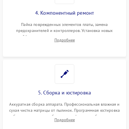
4. Компонентный ремонт
Пайка поврежденных элементов платы, замена
предохранителей и контроллеров. Установка новых
шлейфов, дисплея, механизма затвора или двигателя
Подробнее
автофокуса. Восстановление геометрии тубуса объектива
при заклинивании.
5. Сборка и юстировка
Аккуратная сборка аппарата. Профессиональная влажная и
сухая чистка матрицы от пылинок. Программная юстировка
рабочего отрезка, калибровка автофокуса, стабилизатора и
Подробнее
экспозамера с помощью сервисного ПО.