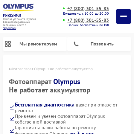
+7 (800) 301-55-83
Ежедневно, с 10:00 до 20:00
FIX-OLYMPUS
+7 (800) 301-55-83
Ремонт устройств Olympus
Специализированный
Звонок бесплатный по РФ
cервисный центр г.
Череповец
Мы ремонтируем
Позвонить
повце
Фотоаппарат Olympus не работает аккумулятор
Фотоаппарат
Olympus
Не работает аккумулятор
Ремонт цифровых биноклей Olympus
Бесплатная диагностика
даже при отказе от
ремонта
Привезем и увезем фотоаппарат Olympus
собственной доставкой
Гарантия на наши работы по ремонту
до 3-х лет
фотоаппаратов Olympus