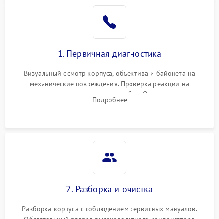
1. Первичная диагностика
Визуальный осмотр корпуса, объектива и байонета на
механические повреждения. Проверка реакции на
включение, считывание кодов ошибок. Оценка состояния
Подробнее
матрицы и затвора, проверка работы автофокуса и вспышки.
2. Разборка и очистка
Разборка корпуса с соблюдением сервисных мануалов.
Обязательный разряд высоковольтного конденсатора