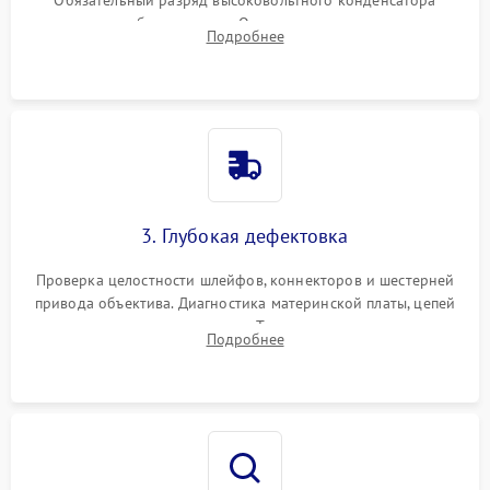
вспышки для безопасности. Очистка внутренних узлов от
Подробнее
пыли, песка и следов влаги с помощью спецсредств.
3. Глубокая дефектовка
Проверка целостности шлейфов, коннекторов и шестерней
привода объектива. Диагностика материнской платы, цепей
питания и картоприемника. Тестирование механизма
Подробнее
затвора и блока внутрикамерной стабилизации.