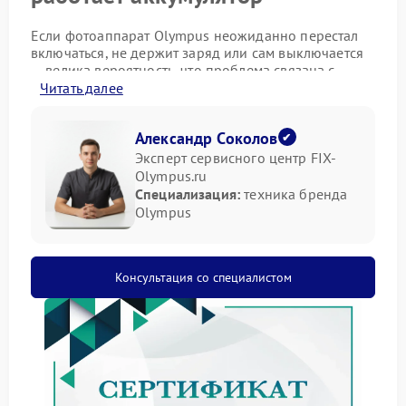
Если фотоаппарат Olympus неожиданно перестал
включаться, не держит заряд или сам выключается
— велика вероятность, что проблема связана с
аккумулятором.
Читать далее
Наиболее частые проявления неполадок
аккумулятора:
Александр Соколов
Эксперт сервисного центр FIX-
Полное отсутствие реакции при нажатии кнопки
Olympus.ru
питания
Специализация:
техника бренда
Быстрая разрядка сразу после зарядки
Olympus
Невозможность зарядить батарею даже новым
устройством
Причины выхода из строя
Консультация со специалистом
аккумулятора
Причины могут быть разными, от заводского брака
до нарушений условий хранения. Во время
диагностики специалисты учитывают такие
факторы: