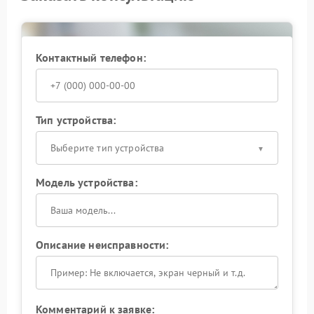
Olympus
Мы не используем универсальные решения. Все
Контактный телефон:
работы выполняются с учётом стандартов
производителя, что позволяет избежать повторных
обращений.
Тип устройства:
Выберите тип устройства
Модель устройства:
Описание неисправности:
Комментарий к заявке: