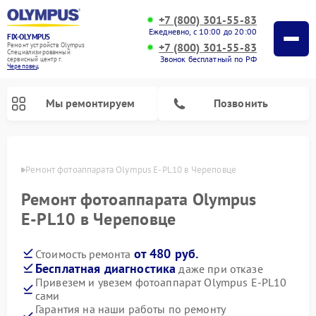
+7 (800) 301-55-83
Ежедневно, с 10:00 до 20:00
FIX-OLYMPUS
+7 (800) 301-55-83
Ремонт устройств Olympus
Специализированный
Звонок бесплатный по РФ
cервисный центр г.
Череповец
Мы ремонтируем
Позвонить
повце
Ремонт фотоаппарата Olympus E‑PL10 в Череповце
Ремонт фотоаппарата Olympus
Ремонт цифровых биноклей Olympus
E‑PL10 в Череповце
от 480 руб.
Стоимость ремонта
Бесплатная диагностика
даже при отказе
Привезем и увезем фотоаппарат Olympus E‑PL10
сами
Гарантия на наши работы по ремонту