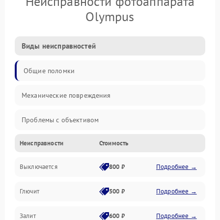
Неисправности фотоаппарата
Olympus
Виды неисправностей
Общие поломки
Механические повреждения
Проблемы с объективом
Неисправности
Стоимость
Электронные ошибки
Выключается
800 ₽
Подробнее →
Механические проблемы
Глючит
500 ₽
Подробнее →
Матрица и оптика
Залит
600 ₽
Подробнее →
Питание и питание цепей