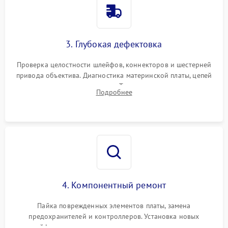
3. Глубокая дефектовка
Проверка целостности шлейфов, коннекторов и шестерней
привода объектива. Диагностика материнской платы, цепей
питания и картоприемника. Тестирование механизма
Подробнее
затвора и блока внутрикамерной стабилизации.
4. Компонентный ремонт
Пайка поврежденных элементов платы, замена
предохранителей и контроллеров. Установка новых
шлейфов, дисплея, механизма затвора или двигателя