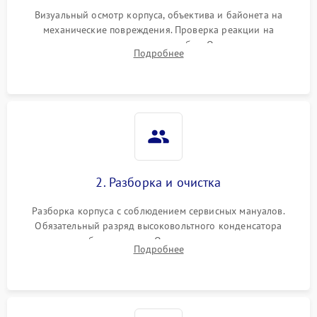
Визуальный осмотр корпуса, объектива и байонета на
механические повреждения. Проверка реакции на
включение, считывание кодов ошибок. Оценка состояния
Подробнее
матрицы и затвора, проверка работы автофокуса и вспышки.
2. Разборка и очистка
Разборка корпуса с соблюдением сервисных мануалов.
Обязательный разряд высоковольтного конденсатора
вспышки для безопасности. Очистка внутренних узлов от
Подробнее
пыли, песка и следов влаги с помощью спецсредств.