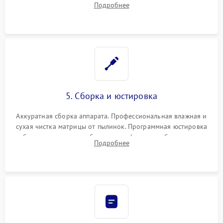
Подробнее
автофокуса. Восстановление геометрии тубуса объектива
при заклинивании.
5. Сборка и юстировка
Аккуратная сборка аппарата. Профессиональная влажная и
сухая чистка матрицы от пылинок. Программная юстировка
рабочего отрезка, калибровка автофокуса, стабилизатора и
Подробнее
экспозамера с помощью сервисного ПО.