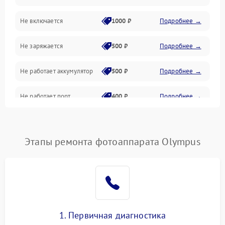
Не включается
1000 ₽
Подробнее →
Проблемы с картами памяти
Не заряжается
500 ₽
Подробнее →
Объективы
Не работает аккумулятор
500 ₽
Подробнее →
Программные сбои
Не работает порт
400 ₽
Подробнее →
Коммуникации и интерфейсы
Сломана матрица
800 ₽
Подробнее →
Этапы ремонта фотоаппарата Olympus
1. Первичная диагностика