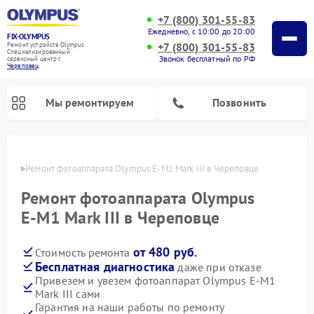
+7 (800) 301-55-83
Ежедневно, с 10:00 до 20:00
FIX-OLYMPUS
+7 (800) 301-55-83
Ремонт устройств Olympus
Специализированный
Звонок бесплатный по РФ
cервисный центр г.
Череповец
Мы ремонтируем
Позвонить
повце
Ремонт фотоаппарата Olympus E‑M1 Mark III в Череповце
Ремонт фотоаппарата Olympus
Ремонт цифровых биноклей Olympus
E‑M1 Mark III в Череповце
от 480 руб.
Стоимость ремонта
Бесплатная диагностика
даже при отказе
Привезем и увезем фотоаппарат Olympus E‑M1
Mark III сами
Гарантия на наши работы по ремонту