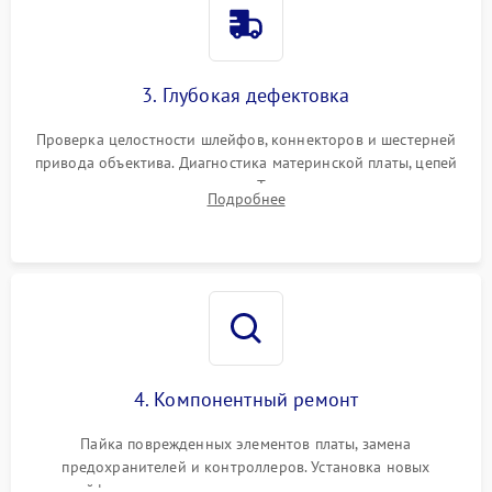
3. Глубокая дефектовка
Проверка целостности шлейфов, коннекторов и шестерней
привода объектива. Диагностика материнской платы, цепей
питания и картоприемника. Тестирование механизма
Подробнее
затвора и блока внутрикамерной стабилизации.
4. Компонентный ремонт
Пайка поврежденных элементов платы, замена
предохранителей и контроллеров. Установка новых
шлейфов, дисплея, механизма затвора или двигателя