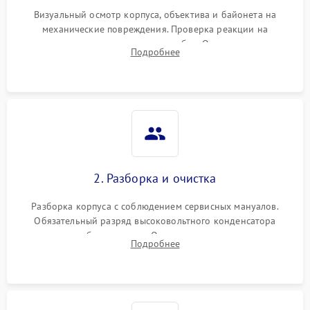
Визуальный осмотр корпуса, объектива и байонета на
механические повреждения. Проверка реакции на
включение, считывание кодов ошибок. Оценка состояния
Подробнее
матрицы и затвора, проверка работы автофокуса и вспышки.
2. Разборка и очистка
Разборка корпуса с соблюдением сервисных мануалов.
Обязательный разряд высоковольтного конденсатора
вспышки для безопасности. Очистка внутренних узлов от
Подробнее
пыли, песка и следов влаги с помощью спецсредств.