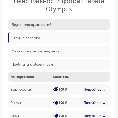
Неисправности фотоаппарата
Olympus
Виды неисправностей
Общие поломки
Механические повреждения
Проблемы с объективом
Неисправности
Стоимость
Электронные ошибки
Выключается
800 ₽
Подробнее →
Механические проблемы
Глючит
500 ₽
Подробнее →
Матрица и оптика
Залит
600 ₽
Подробнее →
Питание и питание цепей