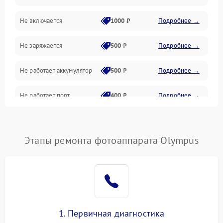
Не включается
1000 ₽
Подробнее →
Проблемы с картами памяти
Не заряжается
500 ₽
Подробнее →
Объективы
Не работает аккумулятор
500 ₽
Подробнее →
Программные сбои
Не работает порт
400 ₽
Подробнее →
Коммуникации и интерфейсы
Сломана матрица
800 ₽
Подробнее →
Этапы ремонта фотоаппарата Olympus
1. Первичная диагностика