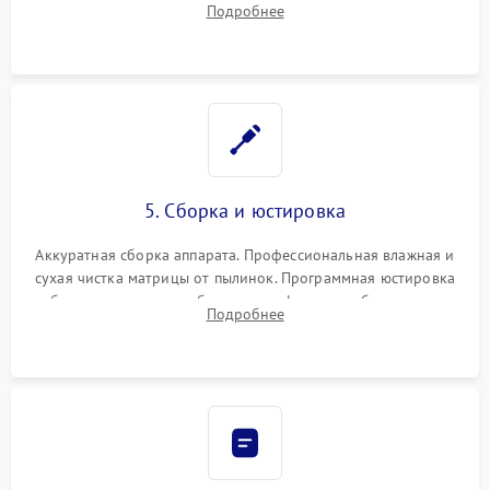
Подробнее
автофокуса. Восстановление геометрии тубуса объектива
при заклинивании.
5. Сборка и юстировка
Аккуратная сборка аппарата. Профессиональная влажная и
сухая чистка матрицы от пылинок. Программная юстировка
рабочего отрезка, калибровка автофокуса, стабилизатора и
Подробнее
экспозамера с помощью сервисного ПО.