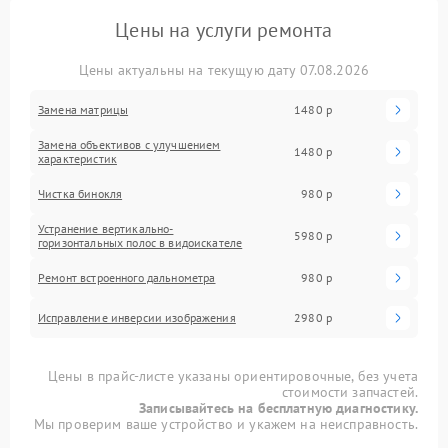
Цены на услуги ремонта
Цены актуальны на текущую дату 07.08.2026
Замена матрицы
1480 р
Замена объективов с улучшением
1480 р
характеристик
Чистка бинокля
980 р
Устранение вертикально-
5980 р
горизонтальных полос в видоискателе
Ремонт встроенного дальнометра
980 р
Исправление инверсии изображения
2980 р
Цены в прайс-листе указаны ориентировочные, без учета
стоимости запчастей.
Записывайтесь на бесплатную диагностику.
Мы проверим ваше устройство и укажем на неисправность.