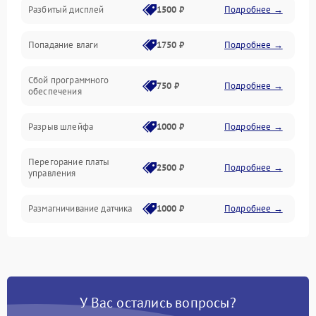
Разбитый дисплей
1500 ₽
Подробнее →
Механика
Попадание влаги
1750 ₽
Подробнее →
Управление
Сбой программного
Электропитание
750 ₽
Подробнее →
обеспечения
Корпус/Герметичность
Разрыв шлейфа
1000 ₽
Подробнее →
Электроника/Механические
Перегорание платы
2500 ₽
Подробнее →
управления
Электроника/Оптика
Размагничивание датчика
1000 ₽
Подробнее →
Поломка инфракрасного
1500 ₽
Подробнее →
датчика
Неправильная передача
750 ₽
Подробнее →
У Вас остались вопросы?
цветов дисплея