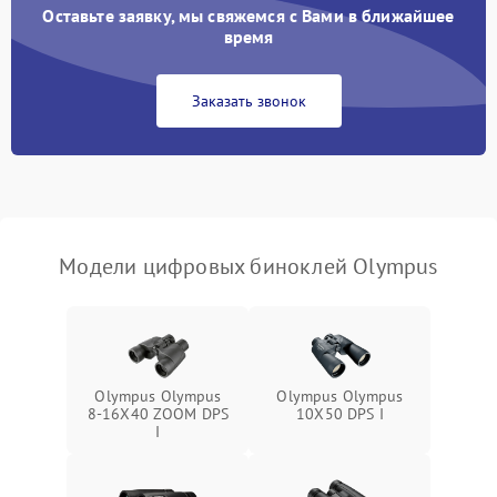
Оставьте заявку, мы свяжемся с Вами в ближайшее
Разрядка аккумулятора за
время
1000 ₽
Подробнее →
коркое время
Заказать звонок
Перегрев устройства
1500 ₽
Подробнее →
Модели цифровых биноклей Olympus
Olympus Olympus
Olympus Olympus
8-16X40 ZOOM DPS
10X50 DPS I
I