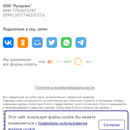
ООО "Русервис"
ИНН 7702633247
ОГРН 1077746335776
Поделиться в соц. сетях:
Мы принимаем
все формы оплаты
Политика конфиденциальности
Вся информация на сайте носит исключительно справочный характер.
Товарные знаки используются исключительно для описания устройств, в отношении которых
сервисные центры chr.olympus-fixim.ru предоставляют услуги по ремонту. Услуги оказываются
в неавторизованных сервисных центрах chr.olympus-fixim.ru, которые не связаны с
правообладателями товарных знаков или их официальными представителями.
Ремонт осуществляется для устройств, уже введенных в гражданский оборот в соответствии
Этот сайт использует файлы cookie. Вы можете
со статьей 1487 ГК РФ.
Использование товарных знаков не преследует цели индивидуализации услуг или введения
ознакомиться с
правилами использования
Согласен
потребителей в заблуждение, а служит для информирования о предоставляемых услугах по
ремонту техники указанных брендов.
файлов cookie