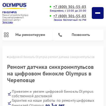
+7 (800) 301-55-83
Ежедневно, с 10:00 до 20:00
FIX-OLYMPUS
+7 (800) 301-55-83
Ремонт устройств Olympus
Специализированный
Звонок бесплатный по РФ
cервисный центр г.
Череповец
Мы ремонтируем
Позвонить
повце
Цифровой бинокль Olympus ремонт датчика синхроимпульсов
Ремонт датчика синхроимпульсов
Ремонт фотоаппаратов Olympus
на цифровом бинокле Olympus в
Череповце
Привезем и увезем цифровой бинокль Olympus
собственной доставкой
Гарантия на наши работы по ремонту цифровых
до 3-х лет
биноклей Olympus