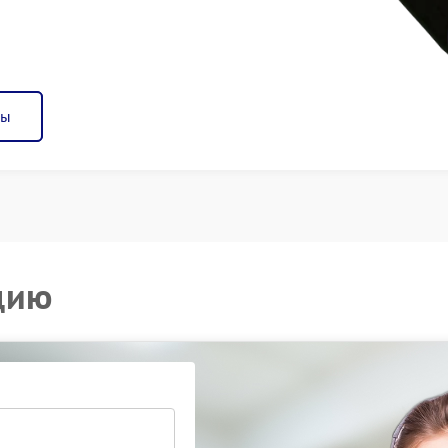
ны
цию