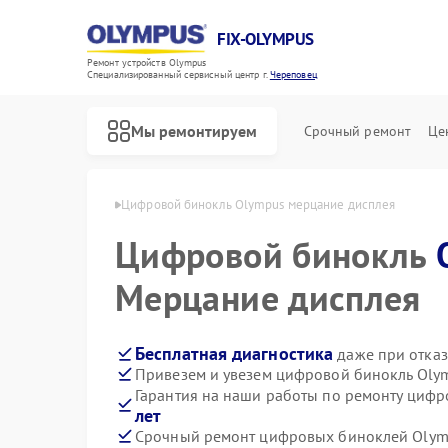
FIX-OLYMPUS
Ремонт устройств Olympus
Специализированный cервисный центр г.
Череповец
Мы ремонтируем
Срочный ремонт
Це
lympus в Череповце
Цифровой бинокль Olympus мерцание дисплея
Цифровой бинокль
Мерцание дисплея
Ремонт фотоаппаратов Olympus
Бесплатная диагностика
даже при отказ
Привезем и увезем цифровой бинокль Oly
Гарантия на наши работы по ремонту циф
лет
Срочный ремонт цифровых биноклей Olymp