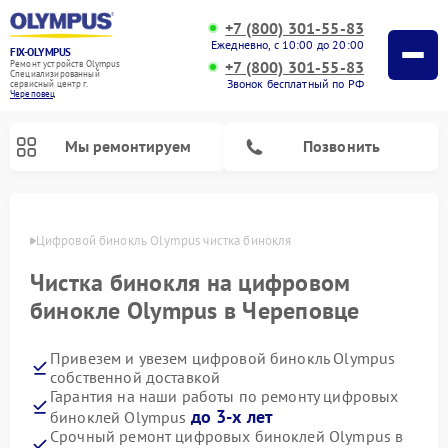
+7 (800) 301-55-83
Ежедневно, с 10:00 до 20:00
FIX-OLYMPUS
+7 (800) 301-55-83
Ремонт устройств Olympus
Специализированный
Звонок бесплатный по РФ
cервисный центр г.
Череповец
Мы ремонтируем
Позвонить
повце
Цифровой бинокль Olympus чистка бинокля
Чистка бинокля на цифровом
Ремонт фотоаппаратов Olympus
бинокле Olympus в Череповце
Привезем и увезем цифровой бинокль Olympus
собственной доставкой
Гарантия на наши работы по ремонту цифровых
до 3-х лет
биноклей Olympus
Срочный ремонт цифровых биноклей Olympus в