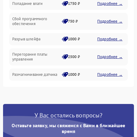
Попадание влаги
1750 ₽
Подробнее →
Управление
Сбой программного
Электропитание
750 ₽
Подробнее →
обеспечения
Корпус/Герметичность
Разрыв шлейфа
1000 ₽
Подробнее →
Электроника/Механические
Перегорание платы
2500 ₽
Подробнее →
управления
Электроника/Оптика
Размагничивание датчика
1000 ₽
Подробнее →
Поломка инфракрасного
1500 ₽
Подробнее →
датчика
Неправильная передача
750 ₽
Подробнее →
У Вас остались вопросы?
цветов дисплея
Оставьте заявку, мы свяжемся с Вами в ближайшее
Разрядка аккумулятора за
время
1000 ₽
Подробнее →
коркое время